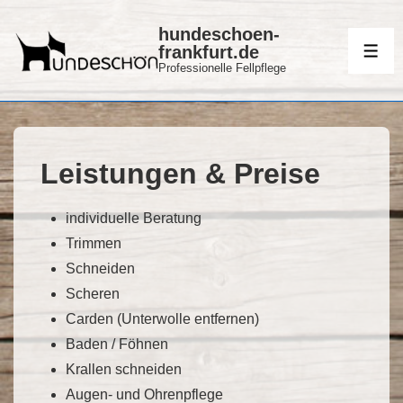
↓
hundeschoen-
Zum
frankfurt.de
ME
Inhalt
Professionelle Fellpflege
Leistungen & Preise
individuelle Beratung
Trimmen
Schneiden
Scheren
Carden (Unterwolle entfernen)
Baden / Föhnen
Krallen schneiden
Augen- und Ohrenpflege